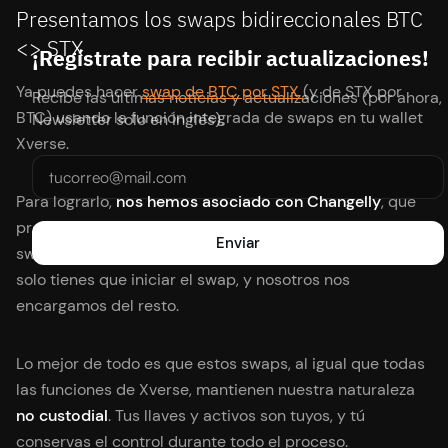
Presentamos los swaps bidireccionales BTC
<> STX
¡Regístrate para recibir actualizaciones!
Ya puedes hacer
swap de BTC por STX
(y de STX por
Recibe las últimas noticias y actualizaciones (por ahora,
BTC) usando la función integrada de swaps en tu wallet
Newsletter solo en inglés).
Xverse.
Para lograrlo,
nos hemos asociado con Changelly
, que
proporciona cotizaciones con tasa flotante y facilita los
swaps. Todo este proceso ocurre en segundo plano: tú
solo tienes que iniciar el swap, y nosotros nos
encargamos del resto.
Lo mejor de todo es que estos swaps, al igual que todas
las funciones de Xverse, mantienen nuestra naturaleza
no custodial
. Tus llaves y activos son tuyos, y tú
conservas el control durante todo el proceso.