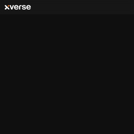
BTC生态
,
符文