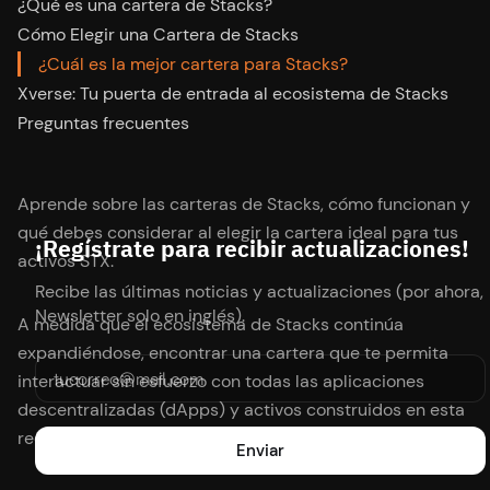
¿Qué es una cartera de Stacks?
Cómo Elegir una Cartera de Stacks
‍¿Cuál es la mejor cartera para Stacks?
Xverse: Tu puerta de entrada al ecosistema de Stacks
Preguntas frecuentes
Aprende sobre las carteras de Stacks, cómo funcionan y
qué debes considerar al elegir la cartera ideal para tus
¡Regístrate para recibir actualizaciones!
activos STX.
Recibe las últimas noticias y actualizaciones (por ahora,
Newsletter solo en inglés).
A medida que el ecosistema de Stacks continúa
expandiéndose, encontrar una cartera que te permita
interactuar sin esfuerzo con todas las aplicaciones
descentralizadas (dApps) y activos construidos en esta
red de Capa 2 es esencial.