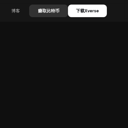
博客
赚取比特币
下载Xverse
BTC生态
Defi
,